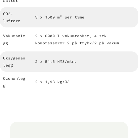
asitet
CO2-
3 x 1500 m³ per time
luftere
Vakumanle
2 x 6000 l vakumtanker, 4 stk.
gg
kompressorer 2 på trykk/2 på vakum
Oksygenan
2 x 51,5 NM3/min.
legg
Ozonanleg
2 x 1,98 kg/O3
g