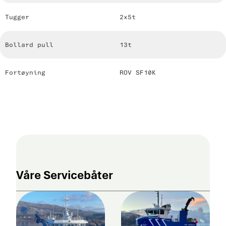
Tugger
2x5t
Bollard pull
13t
Fortøyning
ROV SF10K
Våre Servicebåter