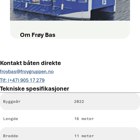
Om Frøy Bas
Kontakt båten direkte
froybas@froygruppen.no
Tlf: (+47) 905 17 279
Tekniske spesifikasjoner
Spesifikasjon
Verdi
Byggeår
2022
Lengde
16 meter
Bredde
11 meter