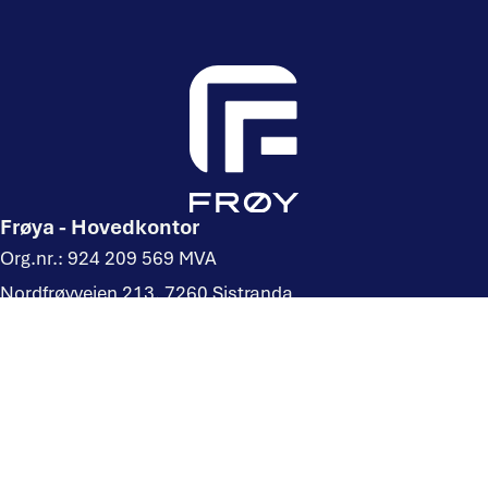
Frøya - Hovedkontor
Org.nr.: 924 209 569 MVA
Nordfrøyveien 213, 7260 Sistranda
Kontakt oss her:
Klikk og finn kontaktpersonen din
Telefon: (+47) 400 07 260
Storslett
Lyngmark 2